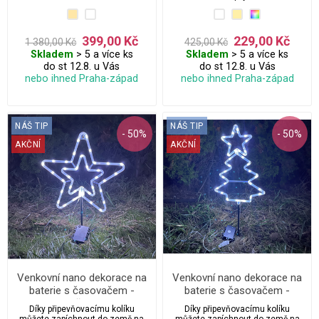
je vše naprosto bezpečné a
nezávislé.
399,00 Kč
229,00 Kč
1 380,00 Kč
425,00 Kč
Skladem
> 5 a více ks
Skladem
> 5 a více ks
do st 12.8. u Vás
do st 12.8. u Vás
nebo ihned Praha-západ
nebo ihned Praha-západ
NÁŠ TIP
NÁŠ TIP
- 50%
- 50%
AKČNÍ
AKČNÍ
Venkovní nano dekorace na
Venkovní nano dekorace na
baterie s časovačem -
baterie s časovačem -
hvězda
strom
Díky připevňovacímu kolíku
Díky připevňovacímu kolíku