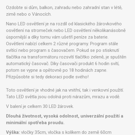
Ozdobte si dům, balkon, zahradu nebo zahradní stan v létě,
zimě nebo o Vánocích.
Nano LED osvětlení je na rozdíl od klasického žárovkového
osvětlení na stromeček nebo LED osvětlení několikanásobně
úspornější a díky tomu vám ušetří peníze za baterie.
Osvětlení nabízí celkem 2 různé programy. Program stále
svítící nebo program s časovačem. Pokud se po stisknutí
tlačítka na transformátoru rozsvítí tlačítko zeleně, je spuštěn
automatický časovač. Díky časovači produkt 6 hodin svítí,
potom se vypne a opětovně po 18 hodinách zapne.
Přizpůsobte si tedy dekoraci podle svého!
Toto osvětlení je vhodné jak na vnitřní, tak i venkovní použití.
Tato LED světla jsou odolná proti nárazům, mrazu a vodě.
V balení je celkem 30 LED žárovek.
Dlouhá životnost, vysoká odolnost, univerzální použití a
minimální spotřeba proudu.
Výška:
vločky 35cm, vločka s kolíkem do země 60cm