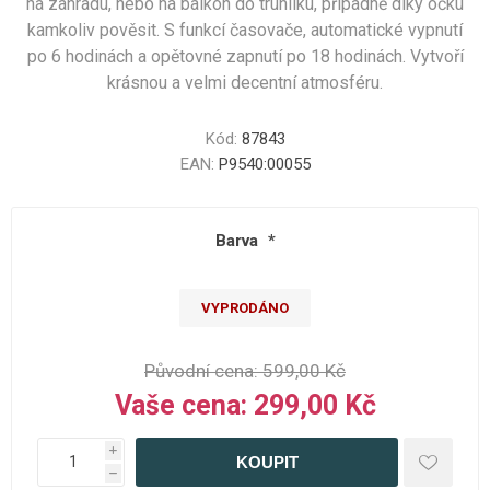
na zahradu, nebo na balkon do truhlíku, případně díky očku
kamkoliv pověsit. S funkcí časovače, automatické vypnutí
po 6 hodinách a opětovné zapnutí po 18 hodinách. Vytvoří
krásnou a velmi decentní atmosféru.
Kód:
87843
EAN:
P9540:00055
Barva
*
VYPRODÁNO
Původní cena:
599,00 Kč
Vaše cena:
299,00 Kč
i
h