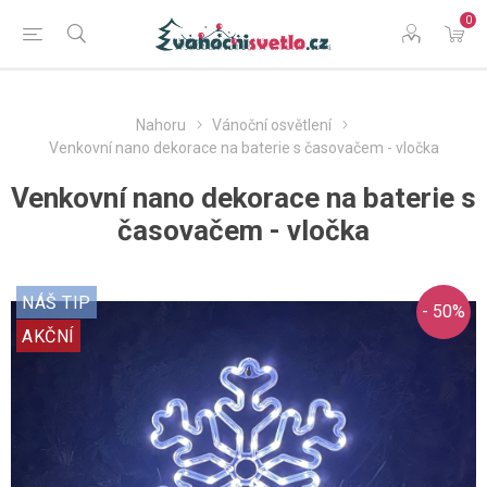
0
Nahoru
Vánoční osvětlení
Venkovní nano dekorace na baterie s časovačem - vločka
Venkovní nano dekorace na baterie s
časovačem - vločka
NÁŠ TIP
- 50%
AKČNÍ