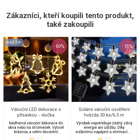
Zákazníci, kteří koupili tento produkt,
také zakoupili
NÁŠ TIP
- 60%
- 71%
Vánoční LED dekorace s
Solární vánoční osvětlení
přísavkou - vločka
hvězda 30 ks/6,5 m
Nádherná vánoční dekorace do
Výrobek nepotřebuje žádný zdroj
okna nebo na stromeček. Vytvoří
energie ani údržbu. Díky
krásnou a velmi decentní
solárnímu napájení a stmívacímu
atmosféru. Na výběr máme z
čidlu již nikdy neplatíte peníze za