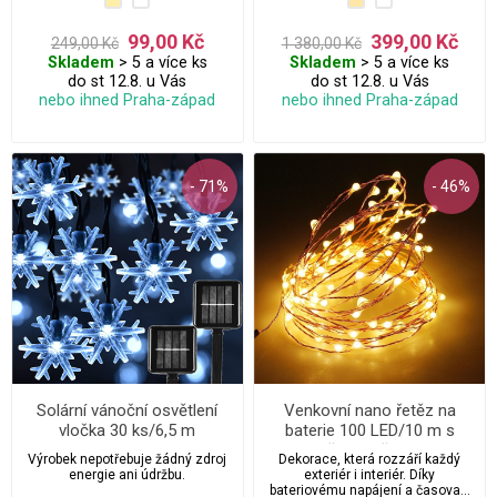
několika dalších motivů.
elektřinu.
99,00 Kč
399,00 Kč
249,00 Kč
1 380,00 Kč
Skladem
> 5 a více ks
Skladem
> 5 a více ks
do st 12.8. u Vás
do st 12.8. u Vás
nebo ihned Praha-západ
nebo ihned Praha-západ
- 71%
- 46%
Solární vánoční osvětlení
Venkovní nano řetěz na
vločka 30 ks/6,5 m
baterie 100 LED/10 m s
časovačem
Výrobek nepotřebuje žádný zdroj
Dekorace, která rozzáří každý
energie ani údržbu.
exteriér i interiér. Díky
bateriovému napájení a časovači