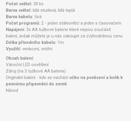
Počet světel:
30 ks
Barva světel:
bílá studená, bílá teplá
Barva kabelu:
čirá
Počet programů:
2 - jeden stálesvítící a jeden s časovačem
Napájení:
3x AA tužkové baterie které nejsou součástí
balení, avšak můžete je u nás zakoupit za zvýhodněnou cenu
Délka přívodního kabelu:
1m
Využití:
venkovní, vnitřní
Obsah balení:
Vánoční LED osvětlení
Zdroj (na 3 tužkové AA baterie)
Originální balení - kde se nachází
očko na pověsení a kolík k
pevnému připevnění do země
Návod