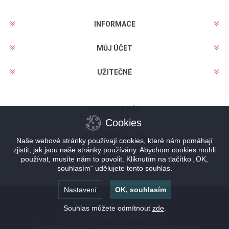
INFORMACE
MŮJ ÚČET
UŽITEČNÉ
SLEDUJTE NÁS
Cookies
MOŽNOSTI PLATBY
Naše webové stránky používají cookies, které nám pomáhají
zjistit, jak jsou naše stránky používány. Abychom cookies mohli
používat, musíte nám to povolit. Kliknutím na tlačítko „OK,
souhlasím“ udělujete tento souhlas.
Nastavení
OK, souhlasím
Powered by
nopCommerce
Souhlas můžete odmítnout
zde
.
Designed by
Nop-Templates.com
Copyright © 2026 Vanocnisvetlo.cz. Všechna práva