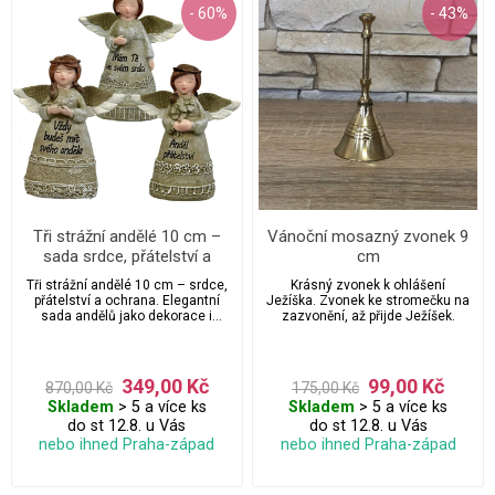
- 60%
- 43%
Tři strážní andělé 10 cm –
Vánoční mosazný zvonek 9
sada srdce, přátelství a
cm
ochrana
Tři strážní andělé 10 cm – srdce,
Krásný zvonek k ohlášení
přátelství a ochrana. Elegantní
Ježíška. Zvonek ke stromečku na
sada andělů jako dekorace i
zazvonění, až přijde Ježíšek.
dárek pro vaše blízké.
349,00 Kč
99,00 Kč
870,00 Kč
175,00 Kč
Skladem
> 5 a více ks
Skladem
> 5 a více ks
do st 12.8. u Vás
do st 12.8. u Vás
nebo ihned Praha-západ
nebo ihned Praha-západ