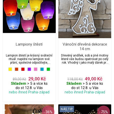
Lampiony štěstí
Vánoční dřevěná dekorace
14 cm
Lampion štěstí je krásný sváteční
Dřevěný andílek, sob a jiné motivy
rituál: napište na lampion své
které vás budou opatrovat po celý
přání, společně odpočítejte,
rok. Vhodný i jako malý dárek pro
zapalte hořáček a nechte lampion
vaše nejbližší.
vystoupat do nočního nebe. Říká
se, že když se vzlet podaří, přání
má šanci se splnit. Je to dojemná
29,00 Kč
49,00 Kč
89,00 Kč
118,00 Kč
společenská chvíle, která rozzáří
Skladem
> 5 a více ks
Skladem
> 5 a více ks
Vánoce, Silvestra, valentýn,
svatby i rodinné oslavy.
do st 12.8. u Vás
do st 12.8. u Vás
nebo ihned Praha-západ
nebo ihned Praha-západ
NÁŠ TIP
- 36%
- 75%