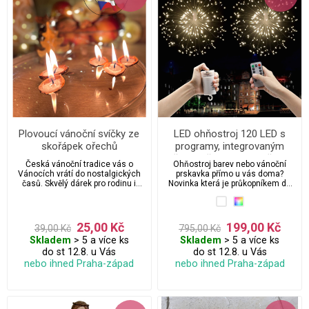
Plovoucí vánoční svíčky ze
LED ohňostroj 120 LED s
skořápek ořechů
programy, integrovaným
časovačem a ovladačem
Česká vánoční tradice vás o
Ohňostroj barev nebo vánoční
Vánocích vrátí do nostalgických
prskavka přímo u vás doma?
časů. Skvělý dárek pro rodinu i
Novinka která je průkopníkem do
přátele. Svíčky jsou i zajímavým
světa 3D vánočního led osvětlení.
reklamním vánočním předmětem
pro zákazníky a vaše obchodní
partnery.
25,00 Kč
199,00 Kč
39,00 Kč
795,00 Kč
Skladem
> 5 a více ks
Skladem
> 5 a více ks
do st 12.8. u Vás
do st 12.8. u Vás
nebo ihned Praha-západ
nebo ihned Praha-západ