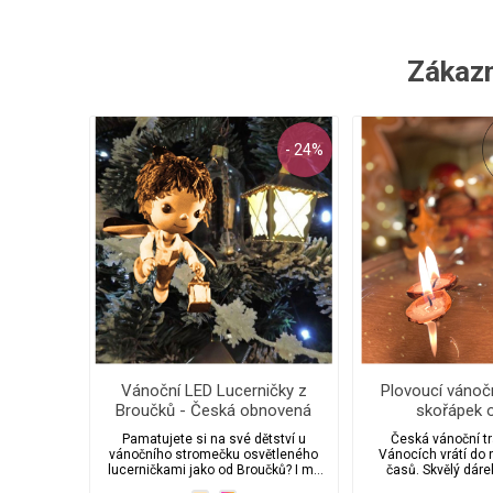
Zákazní
- 24%
Vánoční LED Lucerničky z
Plovoucí vánočn
Broučků - Česká obnovená
skořápek 
výroba
Pamatujete si na své dětství u
Česká vánoční tr
vánočního stromečku osvětleného
Vánocích vrátí do 
lucerničkami jako od Broučků? I my
časů. Skvělý dárek
jsme se chtěli vrátit do svého
přátele. Svíčky js