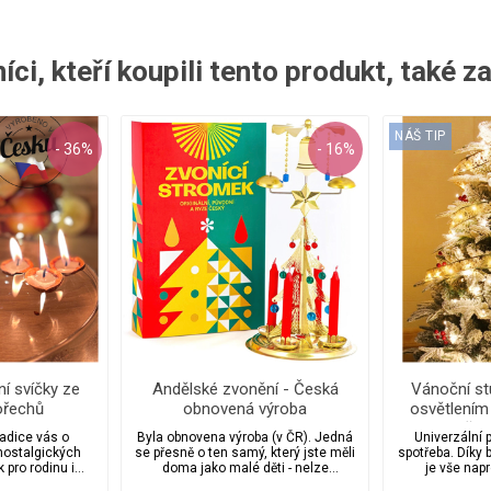
ci, kteří koupili tento produkt, také z
NÁŠ TIP
- 36%
- 16%
í svíčky ze
Andělské zvonění - Česká
Vánoční s
ořechů
obnovená výroba
osvětlením
originálního zvonícího
ča
adice vás o
Byla obnovena výroba (v ČR). Jedná
Univerzální 
stromku
nostalgických
se přesně o ten samý, který jste měli
spotřeba. Díky
 pro rodinu i
doma jako malé děti - nelze
je vše nap
ou i zajímavým
srovnávat s podobnými z dovozu /
ne