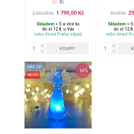
dětství. Díky našemu snu vznikl
reklamním vánočním
nápad na obnovení výroby lucerniček
zákazníky a vaše obc
a byla obnovena výroba (v ČR). Jedná
1 790,00 Kč
25
2 350,00 Kč
39,00 Kč
se přesně o ten samý řetěz který jste
měli doma jako malé děti. Vhodné
jako Retro dárek. Vydrží roky a
Skladem
> 5 a více ks
Skladem
> 5 
jednou ho mohou zdědit i Vaše děti :)
do st 12.8. u Vás
do st 12.8
nebo ihned Praha-západ
nebo ihned Pr
i
i
h
h
NÁŠ TIP
- 66%
AKČNÍ