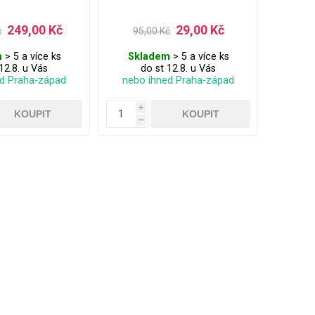
249,00 Kč
29,00 Kč
č
95,00 Kč
m
> 5 a více ks
Skladem
> 5 a více ks
12.8. u Vás
do st 12.8. u Vás
ed Praha-západ
nebo ihned Praha-západ
i
h