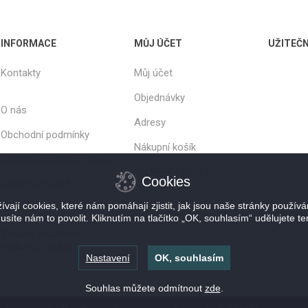
INFORMACE
MŮJ ÚČET
UŽITEČ
Kontakty
Můj účet
Objednávky
O nás
Adresy
Obchodní podmínky
Nákupní košík
Ochrana osobních údajů
Oblíbené položky
Cookies
Reklamační řád
vají cookies, které nám pomáhají zjistit, jak jsou naše stránky použív
Doprava
usíte nám to povolit. Kliknutím na tlačítko „OK, souhlasím“ udělujete te
Zásady používání
souborů cookie
Nastavení
OK, souhlasím
Souhlas můžete odmítnout
zde
.