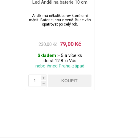
Led Anděl na baterie 10 cm
Anděl má několik barev které umí
měnit. Baterie jsou v ceně. Bude vás
opatrovat po celý rok.
79,00 Kč
230,00 Kč
Skladem
> 5 a více ks
do st 12.8. u Vás
nebo ihned Praha-západ
i
h