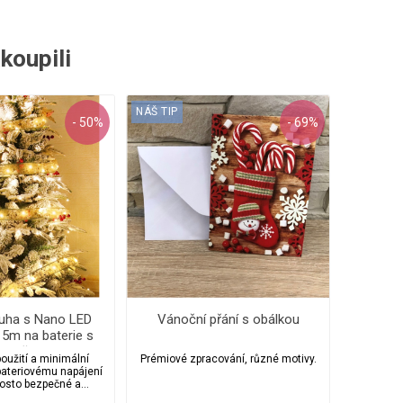
akoupili
NÁŠ TIP
- 50%
- 69%
tuha s Nano LED
Vánoční přání s obálkou
 5m na baterie s
sovačem
použití a minimální
Prémiové zpracování, různé motivy.
 bateriovému napájení
rosto bezpečné a
závislé.