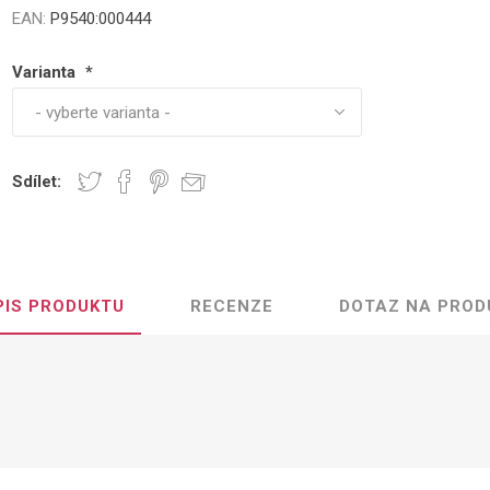
zahradu
st
EAN:
P9540:000444
Varianta
*
Sdílet:
PIS PRODUKTU
RECENZE
DOTAZ NA PROD