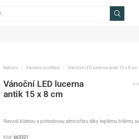
Nahoru
Vánoční osvětlení
Vánoční LED lucerna antik 15 x 8 cm
Vánoční LED lucerna
světelné řetězy
světelné řetězy
noční stromky
LED světelné krápníky
LED světelné krápníky
Vánoční stojany
LED krápní
LED svě
Vánoč
antik 15 x 8 cm
d
Navodí klidnou a pohodovou atmosféru díky teplému bílému sv
Kód:
663321
Vánoční osvětlení
ční osvětlení na
Vánoční osvětlení domu
Vánoční