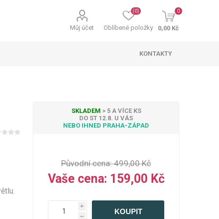
(0)
0
Můj účet
Oblíbené položky
0,00 Kč
KONTAKTY
SKLADEM
> 5 A VÍCE KS
DO ST 12.8. U VÁS
NEBO IHNED PRAHA-ZÁPAD
ky padající sníh
telné záclony
ní ozdoby a
Osvětlení stromečku
Světelné kabely
Vánoční svíčky
ekorace
Původní cena:
499,00 Kč
Vaše cena:
159,00 Kč
ětlu.
i
 osvětlení na
Příslušenství
h