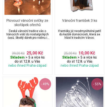
Plovoucí vánoční svíčky ze
Vánoční františek 3 ks
skořápek ořechů
Česká vánoční tradice vás o
Františky již neodmyslitelně patří
Vánocích vrátí do nostalgických
do každé domácnosti, která se
časů. Skvělý dárek pro rodinu i
hlásí k tradicím Vánoc.
přátele. Svíčky jsou i zajímavým
reklamním vánočním předmětem
pro zákazníky a vaše obchodní
partnery.
25,00 Kč
10,00 Kč
39,00 Kč
25,00 Kč
Skladem
> 5 a více ks
Skladem
> 5 a více ks
do st 12.8. u Vás
do st 12.8. u Vás
nebo ihned Praha-západ
nebo ihned Praha-západ
- 49%
- 55%