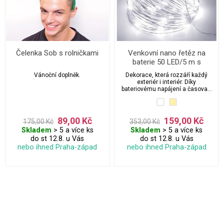
Čelenka Sob s rolničkami
Venkovní nano řetěz na
baterie 50 LED/5 m s
časovačem
Vánoční doplněk.
Dekorace, která rozzáří každý
exteriér i interiér. Díky
bateriovému napájení a časovači
je vše naprosto bezpečné a
nezávislé.
89,00 Kč
159,00 Kč
175,00 Kč
353,00 Kč
Skladem
> 5 a více ks
Skladem
> 5 a více ks
do st 12.8. u Vás
do st 12.8. u Vás
nebo ihned Praha-západ
nebo ihned Praha-západ