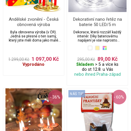
Andělské zvonění - Česká
Dekorativní nano řetěz na
obnovená výroba
baterie 50 LED/5 m
originálního zvonícího
Byla obnovena výroba (v ČR).
Dekorace, která rozzáří každý
stromku
Jedná se přesně o ten samý,
interiér. Díky bateriovému
který jste měli doma jako malé
napájení je vše naprosto
děti - nelze srovnávat s
bezpečné a nezávislé.
podobnými z dovozu / především
z Číny - tento je pevný, těžší,
stabilní, nepadá, pokud se ho jen
1 097,00 Kč
89,00 Kč
1 299,00 Kč
295,00 Kč
trochu dotknete. Bude Vám hrát /
Vyprodáno
Skladem
> 5 a více ks
cinkat i položený na radiátoru /
bez svíček, což je bezpečnější pro
do st 12.8. u Vás
děti. Vydrží roky a jednou ho
nebo ihned Praha-západ
mohou zdědit i Vaše děti :) Výška
cca 30cm. Přibaleny jsou 4
svíčky.
NÁŠ TIP
- 36%
- 60%