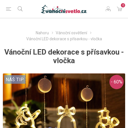
0
Nahoru
Vánoční osvětlení
Vánoční LED dekorace s přísavkou - vločka
Vánoční LED dekorace s přísavkou -
vločka
NÁŠ TIP
- 60%