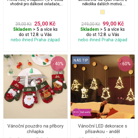
vhodné pro dálkové ovladače,
několika dalších motivů.
fotoaparáty, vánoční světelné
Nádherná vánoční dekorace do
řetězy, hodiny, svítilny apod.
okna nebo na strom.
25,00 Kč
99,00 Kč
39,00 Kč
249,00 Kč
Skladem
> 5 a více ks
Skladem
> 5 a více ks
do st 12.8. u Vás
do st 12.8. u Vás
nebo ihned Praha-západ
nebo ihned Praha-západ
NÁŠ TIP
- 40%
- 60%
Vánoční pouzdro na příbory
Vánoční LED dekorace s
chňapka
přísavkou - anděl