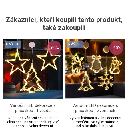
Zákazníci, kteří koupili tento produkt,
také zakoupili
NÁŠ TIP
NÁŠ TIP
- 60%
- 60%
Vánoční LED dekorace s
Vánoční LED dekorace s
přísavkou - hvězda
přísavkou - zvoneček
Nádherná vánoční dekorace do
Vytvoří krásnou a velmi decentní
okna nebo na stromeček. Vytvoří
atmosféru. Na výběr máme z
krásnou a velmi decentní
několika dalších motivů.