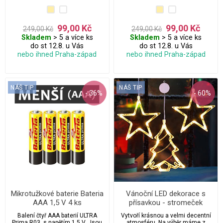
atmosféru. Na výběr máme z
Nádherná vánoční dekorace do
několika dalších motivů.
okna nebo na strom.
99,00 Kč
99,00 Kč
249,00 Kč
249,00 Kč
Skladem
> 5 a více ks
Skladem
> 5 a více ks
do st 12.8. u Vás
do st 12.8. u Vás
nebo ihned Praha-západ
nebo ihned Praha-západ
NÁŠ TIP
NÁŠ TIP
- 36%
- 60%
Mikrotužkové baterie Bateria
Vánoční LED dekorace s
AAA 1,5 V 4 ks
přísavkou - stromeček
Balení čtyř AAA baterií ULTRA
Vytvoří krásnou a velmi decentní
Prima R03, s napětím 1,5 V. Jsou
atmosféru. Na výběr máme z