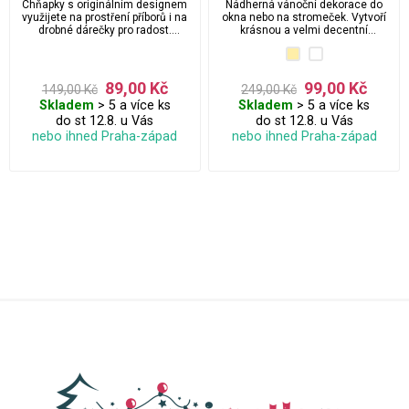
Chňapky s originálním designem
Nádherná vánoční dekorace do
využijete na prostření příborů i na
okna nebo na stromeček. Vytvoří
drobné dárečky pro radost.
krásnou a velmi decentní
Můžete dovnitř ukrýt různé
atmosféru. Na výběr máme z
sladkosti či třeba rolničku.
několika dalších motivů.
Chňapky mají navíc poutko, takže
je můžete kamkoliv zavěsit.
89,00 Kč
99,00 Kč
149,00 Kč
249,00 Kč
Skladem
> 5 a více ks
Skladem
> 5 a více ks
do st 12.8. u Vás
do st 12.8. u Vás
nebo ihned Praha-západ
nebo ihned Praha-západ