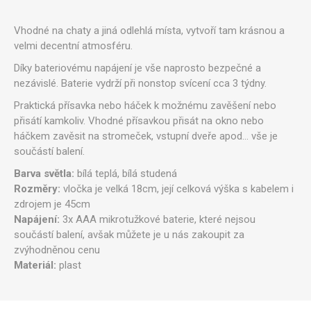
Vhodné na chaty a jiná odlehlá místa, vytvoří tam krásnou a
velmi decentní atmosféru.
Díky bateriovému napájení je vše naprosto bezpečné a
nezávislé. Baterie vydrží při nonstop svícení cca 3 týdny.
Praktická přísavka nebo háček k možnému zavěšení nebo
přisátí kamkoliv. Vhodné přísavkou přisát na okno nebo
háčkem zavěsit na stromeček, vstupní dveře apod... vše je
součástí balení.
Barva světla:
bílá teplá, bílá studená
Rozměry:
vločka je velká 18cm, její celková výška s kabelem i
zdrojem je 45cm
Napájení:
3x AAA mikrotužkové baterie, které nejsou
součástí balení, avšak můžete je u nás zakoupit za
zvýhodněnou cenu
Materiál:
plast