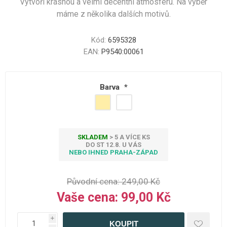
Vytvoří krásnou a velmi decentní atmosféru. Na výběr
máme z několika dalších motivů.
Kód:
6595328
EAN:
P9540:00061
Barva
*
SKLADEM
> 5 A VÍCE KS
DO ST 12.8. U VÁS
NEBO IHNED PRAHA-ZÁPAD
Původní cena:
249,00 Kč
Vaše cena:
99,00 Kč
i