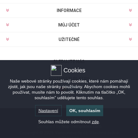
INFORMACE
MŮJ ÚČET
UŽITEČNÉ
SLEDUJTE NÁS
Cookies
MOŽNOSTI PLATBY
Naše webové stránky používají cookies, které nám pomáhají
zjistit, jak jsou naše stránky používány. Abychom cookies mohli
používat, musíte nám to povolit. Kliknutím na tlačítko „OK,
souhlasím“ udělujete tento souhlas.
Nastavení
OK, souhlasím
Powered by
nopCommerce
Souhlas můžete odmítnout
zde
.
Designed by
Nop-Templates.com
Copyright © 2026 Vanocnisvetlo.cz. Všechna práva
vyhrazena.