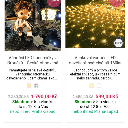
Vánoční LED Lucerničky z
Venkovní vánoční LED
Broučků - Česká obnovená
osvětlení, světelná síť 160ks
výroba
/ 2m x 1m propojovatelná s
Pamatujete si na své dětství u
Jednoduchý a přitom velice
časovačem
vánočního stromečku
efektní způsob, jak rozzářit dům
osvětleného lucerničkami jako od
nebo zahradu, pergolu.
Broučků? I my jsme se chtěli
vrátit do svého dětství. Díky
našemu snu vznikl nápad na
obnovení výroby lucerniček a byla
1 790,00 Kč
599,00 Kč
2 350,00 Kč
1 480,00 Kč
obnovena výroba (v ČR). Jedná se
Skladem
> 5 a více ks
Skladem
> 5 a více ks
přesně o ten samý řetěz který jste
měli doma jako malé děti. Vhodné
do st 12.8. u Vás
do st 12.8. u Vás
jako Retro dárek. Vydrží roky a
nebo ihned Praha-západ
nebo ihned Praha-západ
jednou ho mohou zdědit i Vaše
děti :)