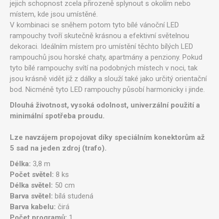
jejich schopnost zcela přirozeně splynout s okolím nebo
místem, kde jsou umístěné.
V kombinaci se sněhem potom tyto bílé vánoční LED
rampouchy tvoří skutečně krásnou a efektivní světelnou
dekoraci. Ideálním místem pro umístění těchto bílých LED
rampouchů jsou horské chaty, apartmány a penziony. Pokud
tyto bílé rampouchy svítí na podobných místech v noci, tak
jsou krásně vidět již z dálky a slouží také jako určitý orientační
bod. Nicméně tyto LED rampouchy působí harmonicky i jinde.
Dlouhá životnost, vysoká odolnost, univerzální použití a
minimální spotřeba proudu.
Lze navzájem propojovat díky speciálním konektorům až
5 sad na jeden zdroj (trafo).
Délka:
3,8 m
Počet světel:
8 ks
Délka světel:
50 cm
Barva světel:
bílá studená
Barva kabelu:
čirá
Počet programů:
1