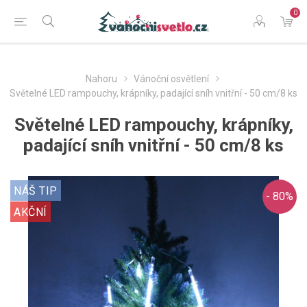
0
Nahoru
Vánoční osvětlení
Světelné LED rampouchy, krápníky, padající sníh vnitřní - 50 cm/8 ks
Světelné LED rampouchy, krápníky,
padající sníh vnitřní - 50 cm/8 ks
NÁŠ TIP
- 80%
AKČNÍ