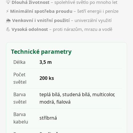
💡
Dlouhá životnost
– spolehlivé světlo po mnoho let
⚡
Minimální spotřeba proudu
– šetří energii i peníze
🌦️
Venkovní i vnitřní použití
– univerzální využití
💪
Vysoká odolnost
– proti nárazům, mrazu a vodě
Technické parametry
Délka
3,5 m
Počet
200 ks
světel
Barva
teplá bílá, studená bílá, multicolor,
světel
modrá, fialová
Barva
stříbrná
kabelu