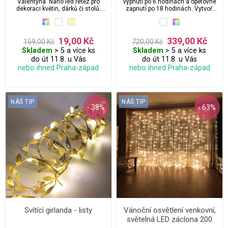
Valentýna. Nano led řetěz pro
vypnutí po 6 hodinách a opětovné
dekoraci květin, dárků či stolů.
zapnutí po 18 hodinách. Vytvoří
Perfektní na váš speciální den. 3
krásnou a velmi decentní
Baterie jsou již v ceně osvětlení a
atmosféru.
součástí balení.
19,00 Kč
339,00 Kč
159,00 Kč
720,00 Kč
Skladem
> 5 a více ks
Skladem
> 5 a více ks
do út 11.8. u Vás
do út 11.8. u Vás
nebo ihned Praha-západ
nebo ihned Praha-západ
NÁŠ TIP
NÁŠ TIP
- 38%
- 63%
Svítící girlanda - listy
Vánoční osvětlení venkovní,
světelná LED záclona 200