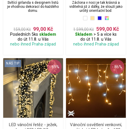
ks/2 m
Svítící girlanda s designem listů
Záclona v noci je tak krásná a
je vhodnou dekorací do každého
viditelná již z dálky, že slouží jako
domu.
určitý orientační bod.
99,00 Kč
599,00 Kč
159,00 Kč
1 599,00 Kč
Posledních 5ks
skladem
Skladem
> 5 a více ks
do út 11.8. u Vás
do út 11.8. u Vás
nebo ihned Praha-západ
nebo ihned Praha-západ
NÁŠ TIP
- 69%
- 86%
LED vánoční řetěz - ježek,
Vánoční osvětlení venkovní,