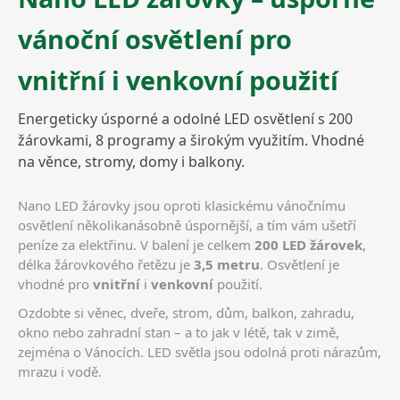
vánoční osvětlení pro
vnitřní i venkovní použití
Energeticky úsporné a odolné LED osvětlení s 200
žárovkami, 8 programy a širokým využitím. Vhodné
na věnce, stromy, domy i balkony.
Nano LED žárovky jsou oproti klasickému vánočnímu
osvětlení několikanásobně úspornější, a tím vám ušetří
peníze za elektřinu. V balení je celkem
200 LED žárovek
,
délka žárovkového řetězu je
3,5 metru
. Osvětlení je
vhodné pro
vnitřní
i
venkovní
použití.
Ozdobte si věnec, dveře, strom, dům, balkon, zahradu,
okno nebo zahradní stan – a to jak v létě, tak v zimě,
zejména o Vánocích. LED světla jsou odolná proti nárazům,
mrazu i vodě.