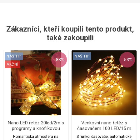
Zákazníci, kteří koupili tento produkt,
také zakoupili
NÁŠ TIP
NÁŠ TIP
- 88%
- 53%
AKČNÍ
Nano LED řetěz 20led/2m s
Venkovní nano řetěz s
programy a knoflíkovou
časovačem 100 LED/15 m
baterií
Romantická atmosféra na
S funkcí časovače, automatické