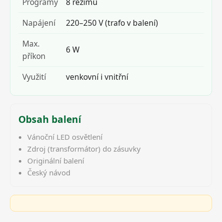
Programy
8 režimů
Napájení
220–250 V (trafo v balení)
Max.
6 W
příkon
Využití
venkovní i vnitřní
Obsah balení
Vánoční LED osvětlení
Zdroj (transformátor) do zásuvky
Originální balení
Český návod