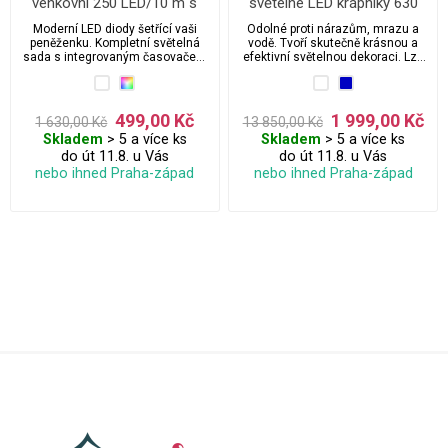
venkovní 250 LED/10 m s
světelné LED krápníky 630
propojovacím systémem a
ks/25 m s FLASH a
Moderní LED diody šetřící vaši
Odolné proti nárazům, mrazu a
časovačem
časovačem
peněženku. Kompletní světelná
vodě. Tvoří skutečně krásnou a
sada s integrovaným časovačem
efektivní světelnou dekoraci. Lze
a propojovacím systémem.
je navzájem propojovat a to i více
Použití venkovní i vnitřní, příkon 9
sad najednou na jednu zásuvku.
W, typ ježek, krytí IP44.
499,00 Kč
1 999,00 Kč
1 630,00 Kč
13 850,00 Kč
Skladem
> 5 a více ks
Skladem
> 5 a více ks
do út 11.8. u Vás
do út 11.8. u Vás
nebo ihned Praha-západ
nebo ihned Praha-západ