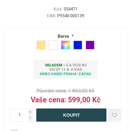
Kód:
554471
EAN:
P9540:000139
Barva
*
SKLADEM
> 5 A VÍCE KS
DO ÚT 11.8. U VÁS
NEBO IHNED PRAHA-ZÁPAD
Původní cena:
1 850,00 Kč
Vaše cena:
599,00 Kč
i
h