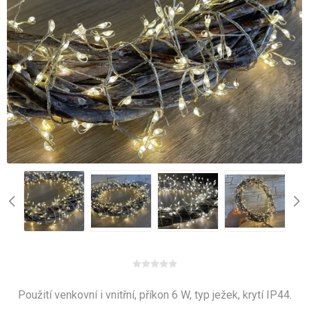
Použití venkovní i vnitřní, příkon 6 W, typ ježek, krytí IP44.