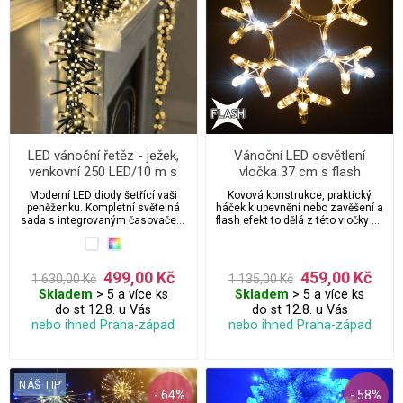
LED vánoční řetěz - ježek,
Vánoční LED osvětlení
venkovní 250 LED/10 m s
vločka 37 cm s flash
propojovacím systémem a
efektem
Moderní LED diody šetřící vaši
Kovová konstrukce, praktický
časovačem
peněženku. Kompletní světelná
háček k upevnění nebo zavěšení a
sada s integrovaným časovačem
flash efekt to dělá z této vločky do
a propojovacím systémem.
okna dekoraci se kterou budete
Použití venkovní i vnitřní, příkon 9
spokojeni.
W, typ ježek, krytí IP44.
499,00 Kč
459,00 Kč
1 630,00 Kč
1 135,00 Kč
Skladem
> 5 a více ks
Skladem
> 5 a více ks
do st 12.8. u Vás
do st 12.8. u Vás
nebo ihned Praha-západ
nebo ihned Praha-západ
NÁŠ TIP
- 64%
- 58%