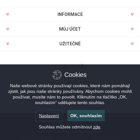
INFORMACE
MŮJ ÚČET
UŽITEČNÉ
SLEDUJTE NÁS
Cookies
MOŽNOSTI PLATBY
Naše webové stránky používají cookies, které nám pomáhají
zjistit, jak jsou naše stránky používány. Abychom cookies mohli
používat, musíte nám to povolit. Kliknutím na tlačítko „OK,
souhlasím“ udělujete tento souhlas.
Nastavení
OK, souhlasím
Powered by
nopCommerce
Souhlas můžete odmítnout
zde
.
Designed by
Nop-Templates.com
Copyright © 2026 Vanocnisvetlo.cz. Všechna práva