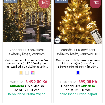
- 64%
- 78%
Vánoční LED osvětlení,
Vánoční LED osvětlení,
světelný řetěz, venkovní
světelný řetěz, venkovní 300
2000 ks/205 m
ks/35 m s časovačem a
Světla jsou odolná proti nárazům,
Světla jsou s dálkovým ovládáním
dálkovým ovládáním
mrazu a vodě. LED žárovky jsou
a integrovaným časovačem.
na rozdíl od klasického osvětlení
Zároveň odolná proti nárazům a
na stromeček několikanásobně
vodě.
úspornější a díky tomu vám ušetří
peníze za elektřinu.
3 499,00 Kč
899,00 Kč
9 750,00 Kč
4 100,00 Kč
Skladem
> 5 a více ks
Poslední 3ks
skladem
do st 12.8. u Vás
do st 12.8. u Vás
nebo ihned Praha-západ
nebo ihned Praha-západ