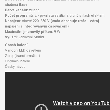
studená flash
Barva kabelu:
zelená
Počet programů:
2 - první stálesvítící a druhý s flash efektem
Napájení:
síťové 220-250 V
(sada obsahuje trafo - zdroj
napájení s integrovaným časovačem)
Maximální jmenovitý příkon:
9 W
Využití:
venkovní, vnitřní
Obsah balení:
Vánoční LED osvětlení
Zdroj (transformátor)
Originální balení
Český návod