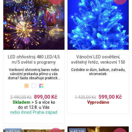
LED ohňostroj 480 LED/4,5
Vánoční LED osvětlení,
m/5 světel s programy
světelný řetěz, venkovní 150
ks/20 m
Venkovní ohňostroj barev nebo
Ozdobte si dům, balkon, zahradu,
vánoční prskavka přímo u vás
stromeček.
doma? Sada obsahuje praktické
háčky k zavěšení a 5 ks světel
(ohňostrojů). Jedná se o novinku
která vypadá opravdu úžasně. A je
průkopníkem do světa 3D
899,00 Kč
599,00 Kč
2 490,00 Kč
1 420,00 Kč
vánočního led osvětlení.
Skladem
> 5 a více ks
Vyprodáno
do st 12.8. u Vás
nebo ihned Praha-západ
NÁŠ TIP
NÁŠ TIP