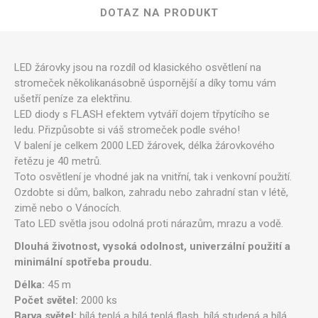
DOTAZ NA PRODUKT
LED žárovky jsou na rozdíl od klasického osvětlení na
stromeček několikanásobně úspornější a díky tomu vám
ušetří peníze za elektřinu.
LED diody s FLASH efektem vytváří dojem třpytícího se
ledu. Přizpůsobte si váš stromeček podle svého!
V balení je celkem 2000 LED žárovek, délka žárovkového
řetězu je 40 metrů.
Toto osvětlení je vhodné jak na vnitřní, tak i venkovní použití.
Ozdobte si dům, balkon, zahradu nebo zahradní stan v létě,
zimě nebo o Vánocích.
Tato LED světla jsou odolná proti nárazům, mrazu a vodě.
Dlouhá životnost, vysoká odolnost, univerzální použití a
minimální spotřeba proudu.
Délka:
45 m
Počet světel:
2000 ks
Barva světel:
bílá teplá a bílá teplá flash, bílá studená a bílá