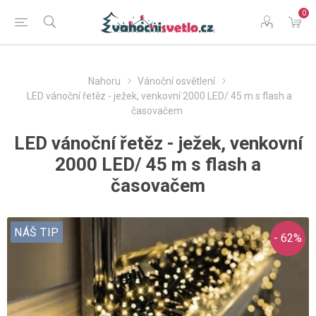
0
Nahoru
Vánoční osvětlení
LED vánoční řetěz - ježek, venkovní 2000 LED/ 45 m s flash a
časovačem
LED vánoční řetěz - ježek, venkovní
2000 LED/ 45 m s flash a
časovačem
NÁŠ TIP
- 62%