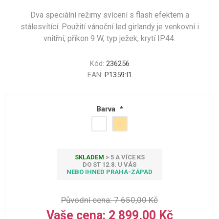
Dva speciální režimy svícení s flash efektem a
stálesvítící. Použití vánoční led girlandy je venkovní i
vnitřní, příkon 9 W, typ ježek, krytí IP44.
Kód:
236256
EAN:
P1359:I1
Barva
*
SKLADEM
> 5 A VÍCE KS
DO ST 12.8. U VÁS
NEBO IHNED PRAHA-ZÁPAD
Původní cena:
7 650,00 Kč
Vaše cena:
2 899,00 Kč