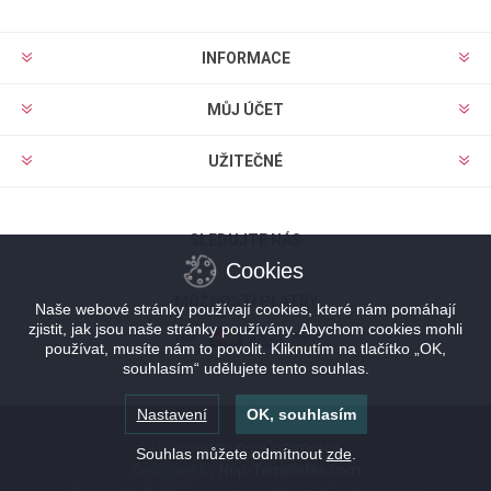
INFORMACE
MŮJ ÚČET
UŽITEČNÉ
SLEDUJTE NÁS
Cookies
MOŽNOSTI PLATBY
Naše webové stránky používají cookies, které nám pomáhají
zjistit, jak jsou naše stránky používány. Abychom cookies mohli
používat, musíte nám to povolit. Kliknutím na tlačítko „OK,
souhlasím“ udělujete tento souhlas.
Nastavení
OK, souhlasím
Powered by
nopCommerce
Souhlas můžete odmítnout
zde
.
Designed by
Nop-Templates.com