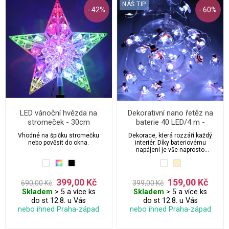
NÁŠ TIP
- 42%
- 60%
LED vánoční hvězda na
Dekorativní nano řetěz na
stromeček - 30cm
baterie 40 LED/4 m -
sněhulák
Vhodné na špičku stromečku
Dekorace, která rozzáří každý
nebo pověsit do okna.
interiér. Díky bateriovému
napájení je vše naprosto
bezpečné a nezávislé.
399,00 Kč
159,00 Kč
690,00 Kč
399,00 Kč
Skladem
> 5 a více ks
Skladem
> 5 a více ks
do st 12.8. u Vás
do st 12.8. u Vás
nebo ihned Praha-západ
nebo ihned Praha-západ