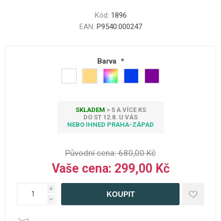
Kód:
1896
EAN:
P9540:000247
Barva
*
SKLADEM
> 5 A VÍCE KS
DO ST 12.8. U VÁS
NEBO IHNED PRAHA-ZÁPAD
Původní cena:
680,00 Kč
Vaše cena:
299,00 Kč
i
h