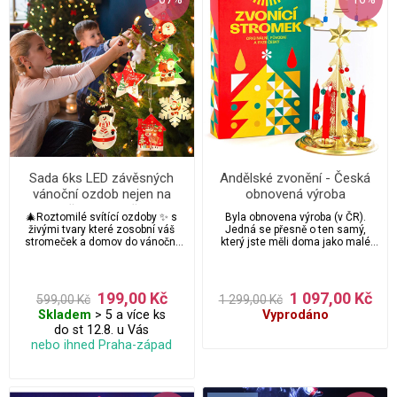
Sada 6ks LED závěsných
Andělské zvonění - Česká
vánoční ozdob nejen na
obnovená výroba
vánoční stromeček +
originálního zvonícího
🎄Roztomilé svítící ozdoby ✨ s
Byla obnovena výroba (v ČR).
baterie
stromku
živými tvary které zosobní váš
Jedná se přesně o ten samý,
stromeček a domov do vánoční
který jste měli doma jako malé
atmosféry. Tyto ozdobné
děti - nelze srovnávat s
dekorace na vánoční stromeček s
podobnými z dovozu / především
poutavým designem překvapí děti,
z Číny - tento je pevný, těžší,
přátele a přinesou jim speciální
stabilní, nepadá, pokud se ho jen
199,00 Kč
1 097,00 Kč
599,00 Kč
1 299,00 Kč
vánoční zážitek. Ikdyž má Nízké
trochu dotknete. Bude Vám hrát /
Skladem
> 5 a více ks
Vyprodáno
napětí tak osvětlení září, šetří
cinkat i položený na radiátoru /
energii, ale nepřehřívá se skvělé
do st 12.8. u Vás
bez svíček, což je bezpečnější pro
tedy na stromeček.
děti. Vydrží roky a jednou ho
nebo ihned Praha-západ
mohou zdědit i Vaše děti :) Výška
cca 30cm. Přibaleny jsou 4
svíčky.