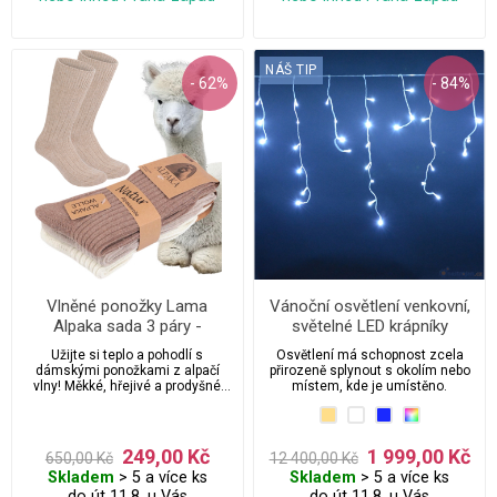
NÁŠ TIP
- 62%
- 84%
Vlněné ponožky Lama
Vánoční osvětlení venkovní,
Alpaka sada 3 páry -
světelné LED krápníky
dámské
1000ks/25m
Užijte si teplo a pohodlí s
Osvětlení má schopnost zcela
dámskými ponožkami z alpačí
přirozeně splynout s okolím nebo
vlny! Měkké, hřejivé a prodyšné
místem, kde je umístěno.
ponožky z přírodní alpačí vlny jsou
ideální pro chladné dny. Bez
stahovací gumy pro maximální
komfort a volnou cirkulaci krve.
249,00 Kč
1 999,00 Kč
650,00 Kč
12 400,00 Kč
Perfektní volba pro citlivou
Skladem
> 5 a více ks
Skladem
> 5 a více ks
pokožku.
do út 11.8. u Vás
do út 11.8. u Vás