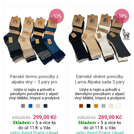
- 57%
- 58%
Pánské termo ponožky z
Dámské vlněné ponožky
alpaka vlny – 3 páry pro
Lama Alpaka sada 3 páry
zimní pohodu
Užijte si teplo a pohodlí s
Užijte si teplo a pohodlí s
pánskými ponožkami z alpačí
dámskými ponožkami z alpačí
vlny! Měkké, hřejivé a prodyšné
vlny! Měkké, hřejivé a prodyšné
ponožky z přírodní alpačí vlny jsou
ponožky z přírodní alpačí vlny jsou
ideální pro chladné dny. Bez
ideální pro chladné dny. Bez
stahovací gumy pro maximální
stahovací gumy pro maximální
komfort a volnou cirkulaci krve.
komfort a volnou cirkulaci krve.
299,00 Kč
269,00 Kč
692,00 Kč
638,00 Kč
Perfektní volba pro citlivou
Perfektní volba pro citlivou
Skladem
> 5 a více ks
Skladem
> 5 a více ks
pokožku.
pokožku.
do út 11.8. u Vás
do út 11.8. u Vás
nebo ihned Praha-západ
nebo ihned Praha-západ