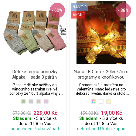
NÁŠ TIP
- 60%
- 88%
AKČNÍ
Dětské termo ponožky
Nano LED řetěz 20led/2m s
Alpaka – sada 3 párů v
programy a knoflíkovou
pastelových barvách
baterií
Zabalte dětské nožičky do
Romantická atmosféra na
vánočního zázraku! Hřejivé
Valentýna. Nano led řetěz pro
ponožky ze 100% alpaka vlny v
dekoraci květin, dárků či stolů.
pastelových barvách jsou tím
Perfektní na váš speciální den. 3
nejlepším zimním parťákem pro
Baterie jsou již v ceně osvětlení a
malé objevitele. Sada 3 párů,
součástí balení.
která nejen zahřeje, ale vykouzlí i
229,00 Kč
19,00 Kč
575,00 Kč
159,00 Kč
úsměv pod stromečkem. Ať už
Skladem
> 5 a více ks
Skladem
> 5 a více ks
staví sněhuláka, nebo odpočívají
u pohádky, s těmito ponožkami
do út 11.8. u Vás
do út 11.8. u Vás
bude každý krok jako v obláčku.
nebo ihned Praha-západ
nebo ihned Praha-západ
Perfektní dárek pro malé
zimomřivce!