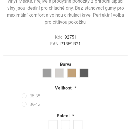
vlny! Měkké, hřejivé a prodyšné ponožky z přírodní alpačí
vlny jsou ideální pro chladné dny. Bez stahovací gumy pro
maximální komfort a volnou cirkulaci krve. Perfektní volba
pro citlivou pokožku.
Kód:
92751
EAN:
P1359:B21
Barva
Velikost
*
35-38
39-42
Balení
*