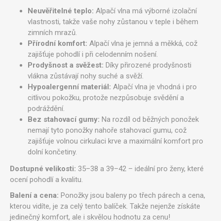
Neuvěřitelné teplo:
Alpačí vlna má výborné izolační
vlastnosti, takže vaše nohy zůstanou v teple i během
zimních mrazů.
Přírodní komfort:
Alpačí vlna je jemná a měkká, což
zajišťuje pohodlí i při celodenním nošení.
Prodyšnost a svěžest:
Díky přirozené prodyšnosti
vlákna zůstávají nohy suché a svěží.
Hypoalergenní materiál:
Alpačí vlna je vhodná i pro
citlivou pokožku, protože nezpůsobuje svědění a
podráždění.
Bez stahovací gumy:
Na rozdíl od běžných ponožek
nemají tyto ponožky nahoře stahovací gumu, což
zajišťuje volnou cirkulaci krve a maximální komfort pro
dolní končetiny.
Dostupné velikosti:
35–38 a 39–42 – ideální pro ženy, které
ocení pohodlí a kvalitu.
Balení a cena:
Ponožky jsou baleny po třech párech a cena,
kterou vidíte, je za celý tento balíček. Takže nejenže získáte
jedinečný komfort, ale i skvělou hodnotu za cenu!