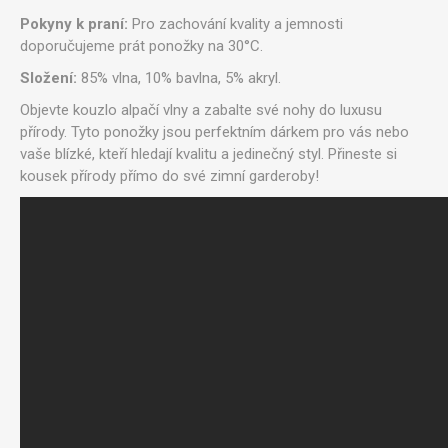
Pokyny k praní:
Pro zachování kvality a jemnosti
doporučujeme prát ponožky na 30°C.
Složení:
85% vlna, 10% bavlna, 5% akryl.
Objevte kouzlo alpačí vlny a zabalte své nohy do luxusu
přírody. Tyto ponožky jsou perfektním dárkem pro vás nebo
vaše blízké, kteří hledají kvalitu a jedinečný styl. Přineste si
kousek přírody přímo do své zimní garderoby!