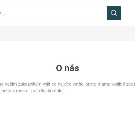
O nás
 našim zákazníkům vyjít co nejvíce vstříc, proto máme kvalitní zb
světelné řetězy
světelné řetězy
noční stromky
LED světelné krápníky
LED světelné krápníky
Vánoční stojany
LED krápní
LED svě
Vánoč
l, nebo v menu - položka kontakt.
d
Vánoční osvětlení
ční osvětlení na
Vánoční osvětlení domu
Vánoční