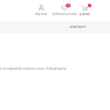
(0)
0
Můj účet
Oblíbené položky
0,00 Kč
KONTAKTY
oží za nejmenší možnou cenu. Pokud byste
ky padající sníh
telné záclony
ní ozdoby a
Osvětlení stromečku
Světelné kabely
Vánoční svíčky
ekorace
 osvětlení na
Příslušenství