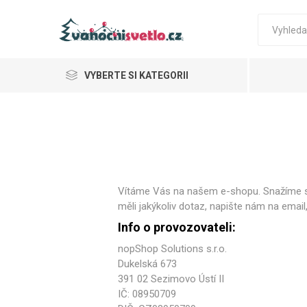
VYBERTE SI KATEGORII
Vánoční osvětlení venkovní
Vánoční osvětlení vnitřní
Vánoční osvětlení do okna
Vítáme Vás na našem e-shopu. Snažíme se
LED 
LED 
Vá
Vánoční stromky a ozdoby
měli jakýkoliv dotaz, napište nám na emai
Info o provozovateli:
Bateriové vánoční osvětlení
nopShop Solutions s.r.o.
Ponožky z Lamy Alpaky
Dukelská 673
391 02 Sezimovo Ústí II
IČ: 08950709
Retro 
Váno