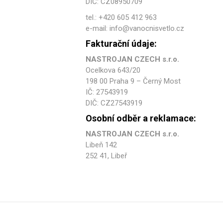
DIČ: CZ08950709
tel.: +420 605 412 963
e-mail: info@vanocnisvetlo.cz
Fakturační údaje:
NASTROJAN CZECH s.r.o.
Ocelkova 643/20
198 00 Praha 9 – Černý Most
IČ: 27543919
DIČ: CZ27543919
Osobní odběr a reklamace:
NASTROJAN CZECH s.r.o.
Libeň 142
252 41, Libeř